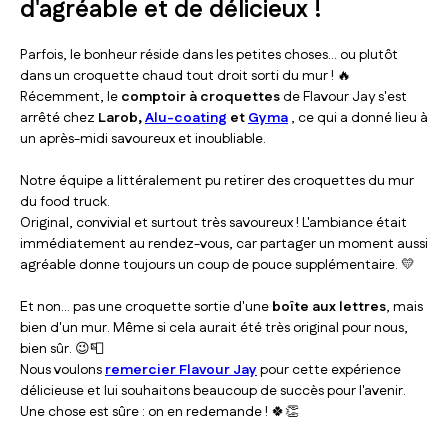
d'agréable et de délicieux !
Parfois, le bonheur réside dans les petites choses… ou plutôt
dans un croquette chaud tout droit sorti du mur ! 🔥
Récemment, le
comptoir à croquettes
de Flavour Jay s'est
arrêté chez
Larob,
Alu-coating
et
Gyma
, ce qui a donné lieu à
un après-midi savoureux et inoubliable.
Notre équipe a littéralement pu retirer des croquettes du mur
du food truck.
Original, convivial et surtout très savoureux ! L'ambiance était
immédiatement au rendez-vous, car partager un moment aussi
agréable donne toujours un coup de pouce supplémentaire. 💛
Et non… pas une croquette sortie d'une
boîte aux lettres
, mais
bien d'un mur. Même si cela aurait été très original pour nous,
bien sûr. 😉📮
Nous voulons
remercier Flavour Jay
pour cette expérience
délicieuse et lui souhaitons beaucoup de succès pour l'avenir.
Une chose est sûre : on en redemande ! 🍀👏