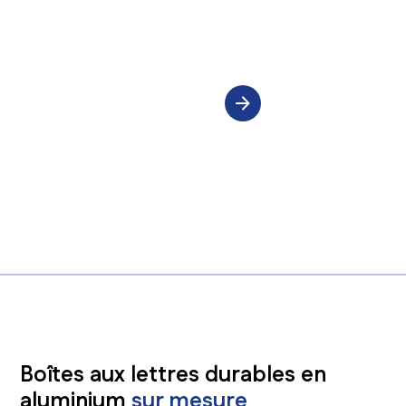
Spécialisations
Des guichets aux numéros de maison.
Des solutions pratiques sur mesure
La qualité et la précision dans chaque
détail.
Boîtes aux lettres durables en
aluminium
sur mesure