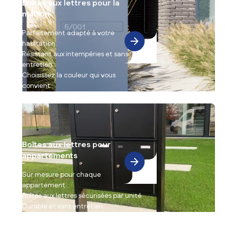
Boîtes aux lettres pour la
maison
Parfaitement adapté à votre
habitation.
Résistant aux intempéries et sans
entretien
Choisissez la couleur qui vous
convient.
Boîtes aux lettres pour
appartements
Sur mesure pour chaque
appartement.
Boîtes aux lettres sécurisées par unité
Durable et sans entretien.