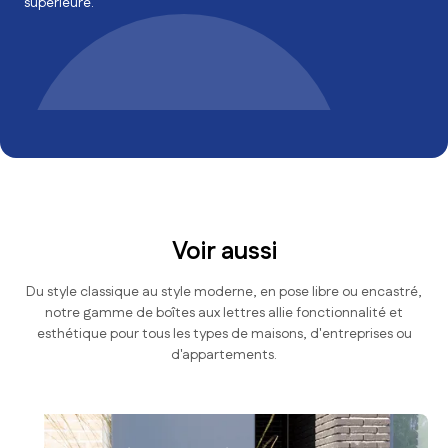
durabilité et
un design intemporel
.
Slide 3 of 3.
Voir aussi
Du style classique au style moderne, en pose libre ou encastré,
notre gamme de boîtes aux lettres allie fonctionnalité et
esthétique pour tous les types de maisons, d'entreprises ou
d'appartements.