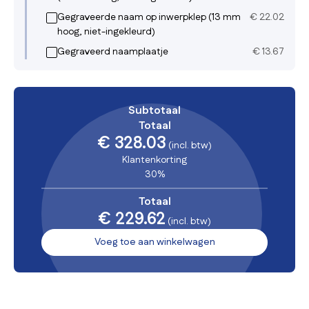
Gegraveerde naam op inwerpklep (13 mm
€
22.02
hoog, niet-ingekleurd)
Gegraveerd naamplaatje
€
13.67
Subtotaal
Totaal
€ 328.03
(incl. btw)
Klantenkorting
30%
Totaal
€ 229.62
(incl. btw)
Voeg toe aan winkelwagen