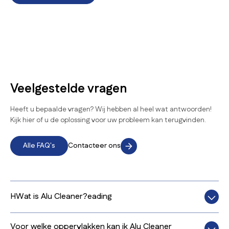
Veelgestelde vragen
Heeft u bepaalde vragen? Wij hebben al heel wat antwoorden!
Kijk hier of u de oplossing voor uw probleem kan terugvinden.
Alle FAQ's
Contacteer ons
HWat is Alu Cleaner?eading
Alu Cleaner is een krachtige reiniger, speciaal ontwikkeld voor
Voor welke oppervlakken kan ik Alu Cleaner
het reinigen van aluminium en inox oppervlakken, zodat ze hun