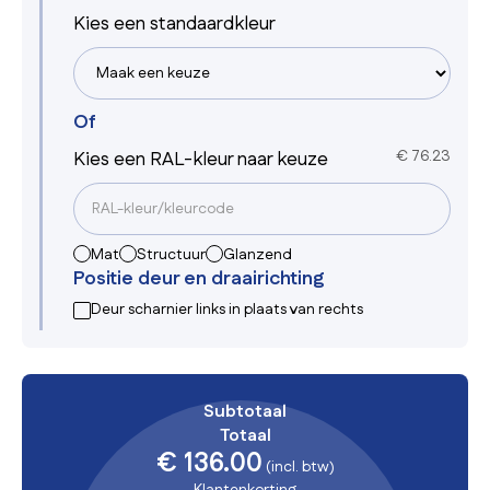
Kies een standaardkleur
Of
Kies een RAL-kleur naar keuze
€
76.23
Mat
Structuur
Glanzend
Positie deur en draairichting
Deur scharnier links in plaats van rechts
Subtotaal
Totaal
€ 136.00
(incl. btw)
Klantenkorting