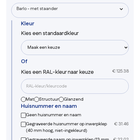
Barlo - met staander
Kleur
Kies een standaardkleur
Of
Kies een RAL-kleur naar keuze
€
125.38
Mat
Structuur
Glanzend
Huisnummer en naam
Geen huisnummer en naam
Gegraveerde huisnummer op inwerpklep
€
31.46
(40 mm hoog, niet-ingekleurd)
Gegraveerde naam op inwerpklep (13 mm
€
22.02