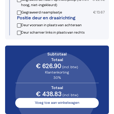
hoog, niet-ingekleurd)
Gegraveerd naamplaatje
€
13.67
Positie deur en draairichting
Deur vooraan in plaats van achteraan
Deur scharnier links in plaats van rechts
Subtotaal
Totaal
€ 626.90
(incl. btw)
Klantenkorting
30%
Totaal
€ 438.83
(incl. btw)
Voeg toe aan winkelwagen