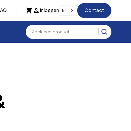
FAQ
Inloggen
Contact
NL
&