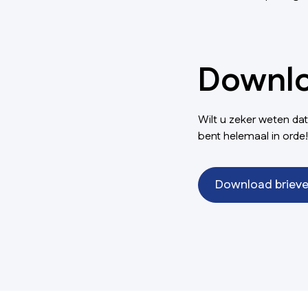
Downlo
Wilt u zeker weten da
bent helemaal in orde!
Download briev