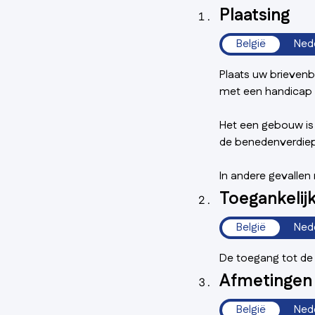
Plaatsing
België
Ned
Plaats uw brieven
met een handicap (
Het een gebouw is
de benedenverdiep
In andere gevalle
Toegankelij
België
Ned
De toegang tot de b
Afmetingen
België
Ned