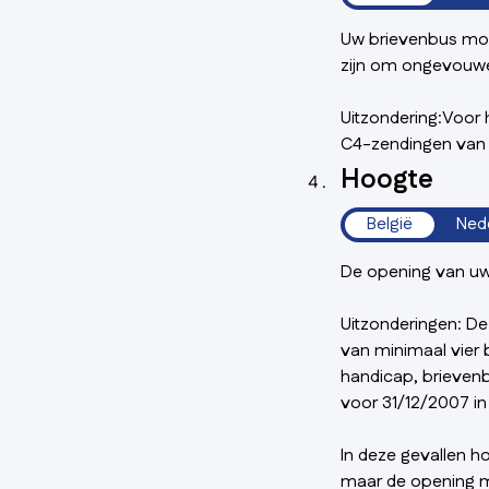
Uw brievenbus moe
zijn om ongevouw
Uitzondering:Voor
C4-zendingen van 
Hoogte
België
Ned
De opening van uw 
Uitzonderingen: De
van minimaal vier
handicap, brieven
voor 31/12/2007 i
In deze gevallen h
maar de opening m