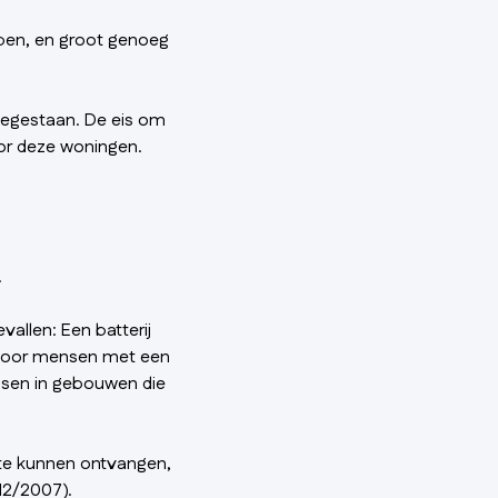
en, en groot genoeg
oegestaan. De eis om
or deze woningen.
.
allen: Een batterij
 voor mensen met een
ssen in gebouwen die
 te kunnen ontvangen,
12/2007).