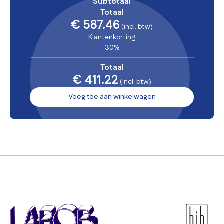
Subtotaal
Totaal
€ 587.46
(incl. btw)
Klantenkorting
30%
Totaal
€ 411.22
(incl. btw)
Voeg toe aan winkelwagen