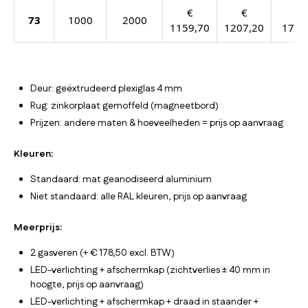
€
€
€
73
1000
2000
1159,70
1207,20
1757
Deur: geëxtrudeerd plexiglas 4 mm
Rug: zinkorplaat gemoffeld (magneetbord)
Prijzen: andere maten & hoeveelheden = prijs op aanvraag
Kleuren:
Standaard: mat geanodiseerd aluminium
Niet standaard: alle RAL kleuren, prijs op aanvraag
Meerprijs:
2 gasveren (+ € 178,50 excl. BTW)
LED-verlichting + afschermkap (zichtverlies ± 40 mm in
hoogte, prijs op aanvraag)
LED-verlichting + afschermkap + draad in staander +