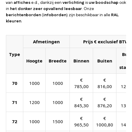
van
affiches
e.d., dankzij een
verlichting
is
uw boodschap
ook
in
het donker zeer opvallend leesbaar
. Onze
berichtenborden
(
infoborden
) zijn beschikbaar in alle
RAL
kleuren
.
Afmetingen
Prijs € exclusief BTW
Type
Buit
Hoogte
Breedte
Binnen
Buiten
o
staan
€
€
€
70
1000
1000
785,00
816,00
1205
€
€
€
71
1200
1000
845,30
876,20
1307
€
€
€
72
1000
1500
965,50
1000,80
1479