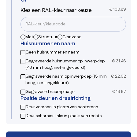
Kies een RAL-kleur naar keuze
€
100.89
Mat
Structuur
Glanzend
Huisnummer en naam
Geen huisnummer en naam
Gegraveerde huisnummer op inwerpklep
€
31.46
(40 mm hoog, niet-ingekleurd)
Gegraveerde naam op inwerpklep (13 mm
€
22.02
hoog, niet-ingekleurd)
Gegraveerd naamplaatje
€
13.67
Positie deur en draairichting
Deur vooraan in plaats van achteraan
Deur scharnier links in plaats van rechts